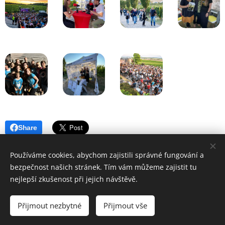
Share
Používáme cookies, abychom zajistili správné fungování a
bezpečnost našich stránek. Tím vám můžeme zajistit tu
nejlepší zkušenost při jejich návštěvě.
© 2024
Girasole, z. s.
, všechna práva vyhrazena
Přijmout nezbytné
Přijmout vše
Girasole je členem
Fóra mobilních hospiců.
Cookies