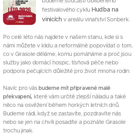
budeme součástí oblíbeného
Hudba na
festivalového cyklu
vinicích
v areálu vinařství Sonberk.
Po celé léto nás najdete v našem stanu, kde si s
námi můžete v klidu a neformálně popovídat o tom,
co v Girasole děláme, komu pomáháme a proč jsou
služby jako domácí hospic, tísňová péče nebo
podpora pečujících důležité pro život mnoha rodin.
Navíc pro vás
budeme mít připravené malé
překvapení,
které vám určitě zlepší náladu a také
něco na osvěžení během horkých letních dnů.
Budeme rádi, když se zastavíte, pozdravíte nás
nebo se jen na chvíli posadíte a poznáte Girasole
trochu jinak.