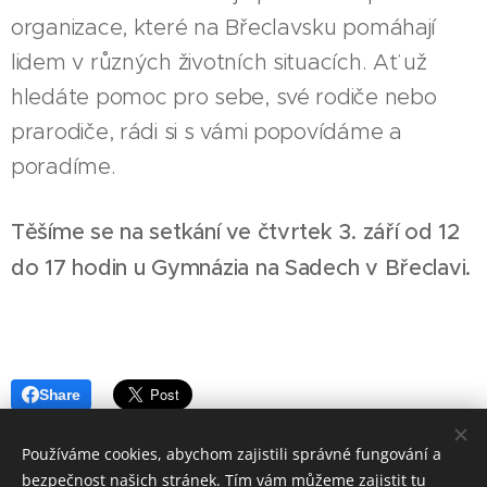
organizace, které na Břeclavsku pomáhají
lidem v různých životních situacích. Ať už
hledáte pomoc pro sebe, své rodiče nebo
prarodiče, rádi si s vámi popovídáme a
poradíme.
Těšíme se na setkání ve čtvrtek 3. září od 12
do 17 hodin u Gymnázia na Sadech v Břeclavi.
💛
Share
Používáme cookies, abychom zajistili správné fungování a
bezpečnost našich stránek. Tím vám můžeme zajistit tu