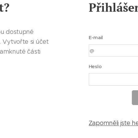
t?
Přihláše
ou dostupné
E-mail
 Vytvořte si účet
 zamknuté části
Heslo
Zapomněli jste h