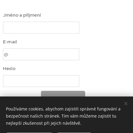
Jméno a příjmení
E-mail
Heslo
Registrovat
Používáme cookies, abychom zajistili správné fungování a
bezpečnost našich stránek. Tím vám můžeme zajistit tu
nejlepší zkušenost při jejich návštěvě.
© 2024
Girasole, z. s.
, všechna práva vyhrazena